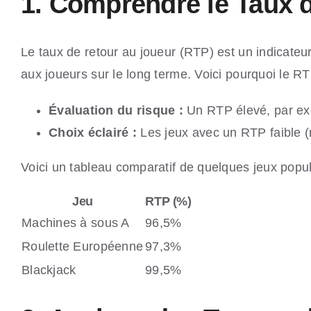
1. Comprendre le Taux 
Le taux de retour au joueur (RTP) est un indicateur
aux joueurs sur le long terme. Voici pourquoi le R
Évaluation du risque :
Un RTP élevé, par exe
Choix éclairé :
Les jeux avec un RTP faible 
Voici un tableau comparatif de quelques jeux popu
Jeu
RTP (%)
Machines à sous A
96,5%
Roulette Européenne
97,3%
Blackjack
99,5%