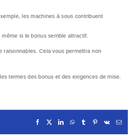
xemple, les machines à sous contribuent
même si le bonus semble attractif.
e raisonnables. Cela vous permettra non
des termes des bonus et des exigences de mise.
Facebook
X
LinkedIn
WhatsApp
Tumblr
Pinterest
Vk
Email