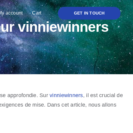
My account
Cart
GET IN TOUCH
ur vinniewinners
yse approfondie. Sur
vinniewinners
, il est crucial de
exigences de mise. Dans cet article, nous allons