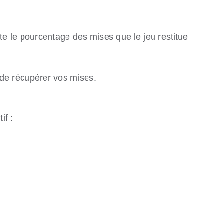
nte le pourcentage des mises que le jeu restitue
de récupérer vos mises.
if :