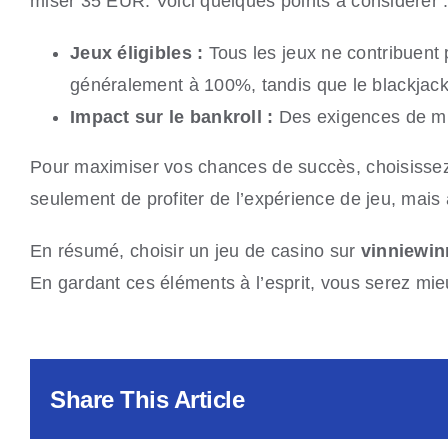
miser 35 EUR. Voici quelques points à considérer 
Jeux éligibles :
Tous les jeux ne contribuent
généralement à 100%, tandis que le blackjack
Impact sur le bankroll :
Des exigences de mis
Pour maximiser vos chances de succès, choisissez
seulement de profiter de l’expérience de jeu, mai
En résumé, choisir un jeu de casino sur
vinniewin
En gardant ces éléments à l’esprit, vous serez mieu
Share This Article