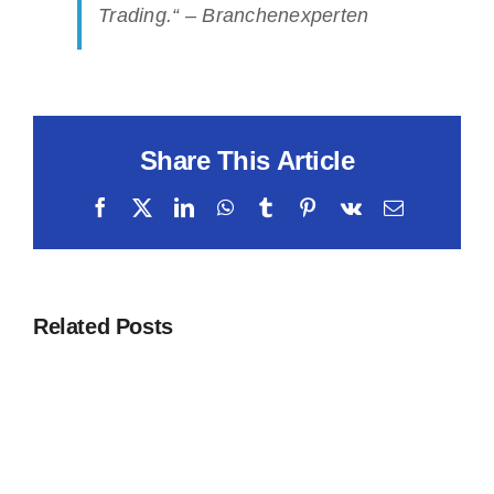
Trading.“ – Branchenexperten
Share This Article
Facebook
X
LinkedIn
WhatsApp
Tumblr
Pinterest
Vk
Email
Related Posts