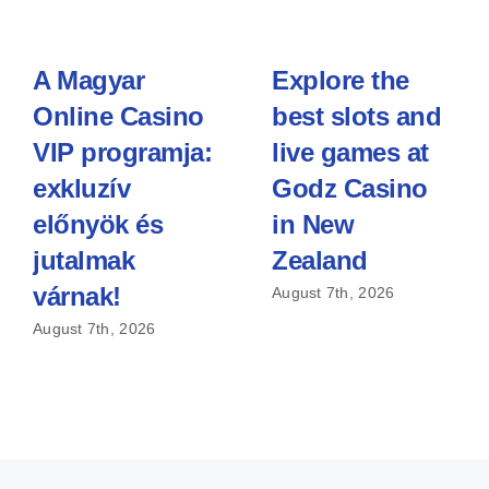
A Magyar
Explore the
Online Casino
best slots and
VIP programja:
live games at
exkluzív
Godz Casino
előnyök és
in New
jutalmak
Zealand
várnak!
August 7th, 2026
August 7th, 2026