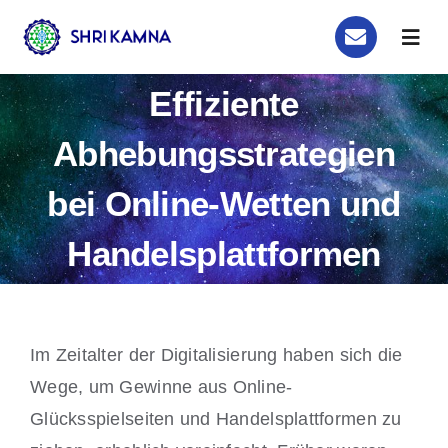
Skip
Togg
to
Navig
content
Home
Effiziente
Abhebungsstrategien
Order Now
bei Online-Wetten und
Astrology
Handelsplattformen
Remedy
About Us
Im Zeitalter der Digitalisierung haben sich die
Wege, um Gewinne aus Online-
Blog
Glücksspielseiten und Handelsplattformen zu