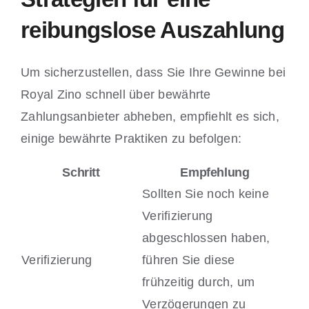
reibungslose Auszahlung
Um sicherzustellen, dass Sie Ihre Gewinne bei
Royal Zino schnell über bewährte
Zahlungsanbieter abheben, empfiehlt es sich,
einige bewährte Praktiken zu befolgen:
Schritt
Empfehlung
Sollten Sie noch keine
Verifizierung
abgeschlossen haben,
Verifizierung
führen Sie diese
frühzeitig durch, um
Verzögerungen zu