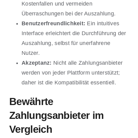
Kostenfallen und vermeiden
Überraschungen bei der Auszahlung.
Benutzerfreundlichkeit:
Ein intuitives
Interface erleichtert die Durchführung der
Auszahlung, selbst für unerfahrene
Nutzer.
Akzeptanz:
Nicht alle Zahlungsanbieter
werden von jeder Plattform unterstützt;
daher ist die Kompatibilität essentiell.
Bewährte
Zahlungsanbieter im
Vergleich