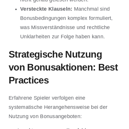
Versteckte Klauseln:
Manchmal sind
Bonusbedingungen komplex formuliert,
was Missverständnisse und rechtliche
Unklarheiten zur Folge haben kann.
Strategische Nutzung
von Bonusaktionen: Best
Practices
Erfahrene Spieler verfolgen eine
systematische Herangehensweise bei der
Nutzung von Bonusangeboten: