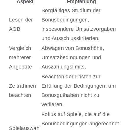
Aspekt
Empfehlung
Sorgfältiges Studium der
Lesen der
Bonusbedingungen,
AGB
insbesondere Umsatzvorgaben
und Ausschlusskriterien.
Vergleich
Abwägen von Bonushöhe,
mehrerer
Umsatzbedingungen und
Angebote
Auszahlungslimits.
Beachten der Fristen zur
Zeitrahmen
Erfüllung der Bedingungen, um
beachten
Bonusguthaben nicht zu
verlieren.
Fokus auf Spiele, die auf die
Bonusbedingungen angerechnet
Spielauswahl