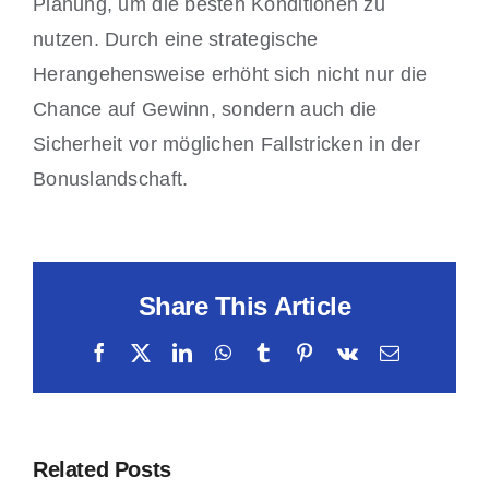
Planung, um die besten Konditionen zu
nutzen. Durch eine strategische
Herangehensweise erhöht sich nicht nur die
Chance auf Gewinn, sondern auch die
Sicherheit vor möglichen Fallstricken in der
Bonuslandschaft.
Share This Article
Facebook
X
LinkedIn
WhatsApp
Tumblr
Pinterest
Vk
Email
Related Posts