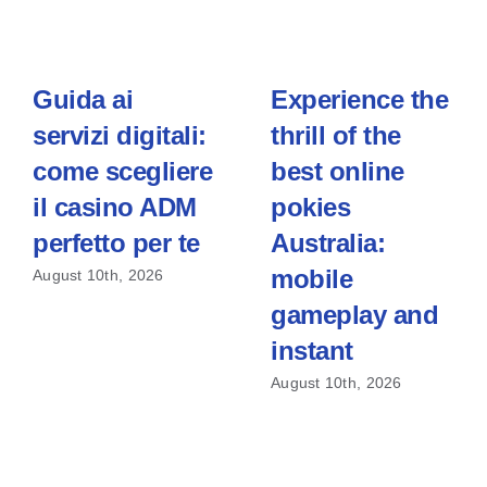
Guida ai
Experience the
servizi digitali:
thrill of the
come scegliere
best online
il casino ADM
pokies
perfetto per te
Australia:
mobile
August 10th, 2026
gameplay and
instant
August 10th, 2026