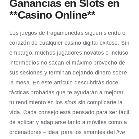
Ganancias en Slots en
Contact
**Casino Online**
My account
Los juegos de tragamonedas siguen siendo el
Cart
corazón de cualquier casino digital exitoso. Sin
embargo, muchos jugadores novatos o incluso
intermedios no sacan el máximo provecho de
sus sesiones y terminan dejando dinero sobre
la mesa. En este artículo descubrirás doce
tácticas probadas que te ayudarán a mejorar
tu rendimiento en los
slots
sin complicarte la
vida. Cada consejo está pensado para ser fácil
de aplicar y adaptarse tanto a móviles como a
ordenadores – ideal para los amantes del
live