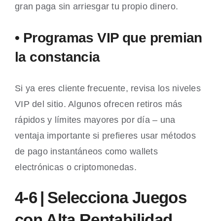
gran paga sin arriesgar tu propio dinero.
• Programas VIP que premian
la constancia
Si ya eres cliente frecuente, revisa los niveles
VIP del sitio. Algunos ofrecen retiros más
rápidos y límites mayores por día – una
ventaja importante si prefieres usar métodos
de pago instantáneos como wallets
electrónicas o criptomonedas.
4‑6 | Selecciona Juegos
con Alta Rentabilidad