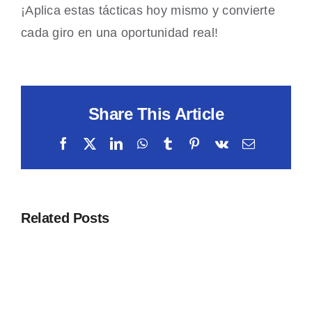
¡Aplica estas tácticas hoy mismo y convierte
cada giro en una oportunidad real!
Share This Article
Facebook
X
LinkedIn
WhatsApp
Tumblr
Pinterest
Vk
Email
Related Posts