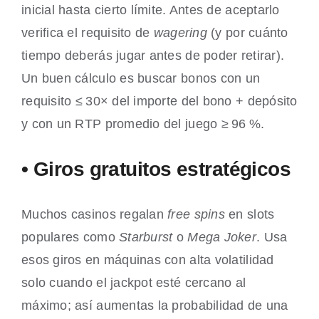
inicial hasta cierto límite. Antes de aceptarlo
verifica el requisito de
wagering
(y por cuánto
tiempo deberás jugar antes de poder retirar).
Un buen cálculo es buscar bonos con un
requisito ≤ 30× del importe del bono + depósito
y con un RTP promedio del juego ≥ 96 %.
• Giros gratuitos estratégicos
Muchos casinos regalan
free spins
en slots
populares como
Starburst
o
Mega Joker
. Usa
esos giros en máquinas con alta volatilidad
solo cuando el jackpot esté cercano al
máximo; así aumentas la probabilidad de una