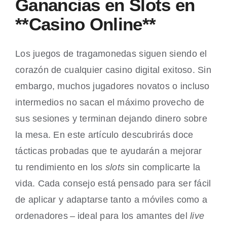
Ganancias en Slots en
Contact
**Casino Online**
My account
Los juegos de tragamonedas siguen siendo el
Cart
corazón de cualquier casino digital exitoso. Sin
embargo, muchos jugadores novatos o incluso
intermedios no sacan el máximo provecho de
sus sesiones y terminan dejando dinero sobre
la mesa. En este artículo descubrirás doce
tácticas probadas que te ayudarán a mejorar
tu rendimiento en los
slots
sin complicarte la
vida. Cada consejo está pensado para ser fácil
de aplicar y adaptarse tanto a móviles como a
ordenadores – ideal para los amantes del
live