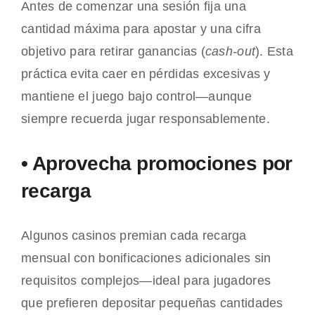
Antes de comenzar una sesión fija una
cantidad máxima para apostar y una cifra
objetivo para retirar ganancias (
cash‑out
). Esta
práctica evita caer en pérdidas excesivas y
mantiene el juego bajo control—aunque
siempre recuerda jugar responsablemente.
• Aprovecha promociones por
recarga
Algunos casinos premian cada recarga
mensual con bonificaciones adicionales sin
requisitos complejos—ideal para jugadores
que prefieren depositar pequeñas cantidades