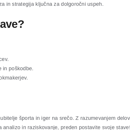
za in strategija ključna za dolgoročni uspeh.
tave?
cev.
e in poškodbe.
ookmakerjev.
ljubitelje športa in iger na srečo. Z razumevanjem delov
analizo in raziskovanje, preden postavite svoje stave