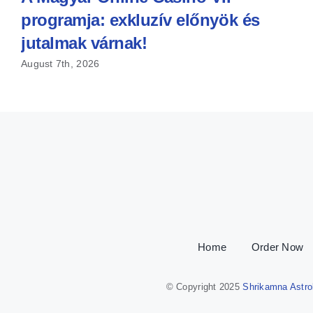
programja: exkluzív előnyök és
jutalmak várnak!
August 7th, 2026
Home
Order Now
© Copyright 2025
Shrikamna Astro