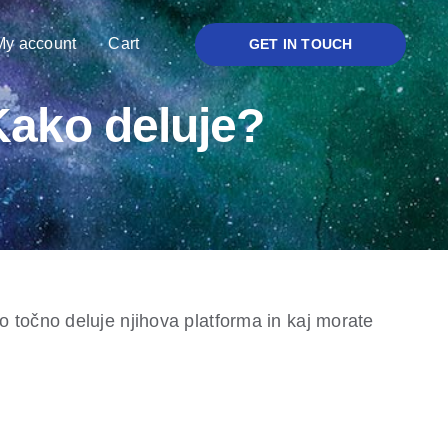
My account
Cart
GET IN TOUCH
Kako deluje?
ako točno deluje njihova platforma in kaj morate