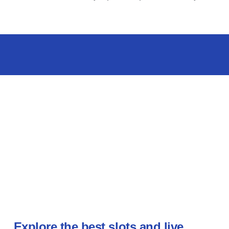
Explore the best slots and live