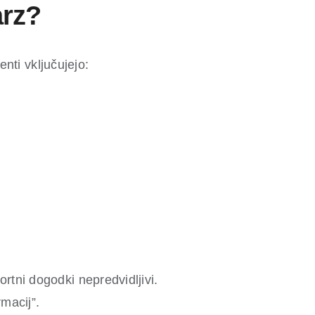
arz?
nti vključujejo:
rtni dogodki nepredvidljivi.
macij”.