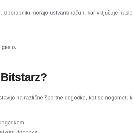
er. Uporabniki morajo ustvariti račun, kar vključuje nasl
 geslo.
 Bitstarz?
tavijo na različne športne dogodke, kot so nogomet, ko
m dogodkom.
ačetkom dogodka.