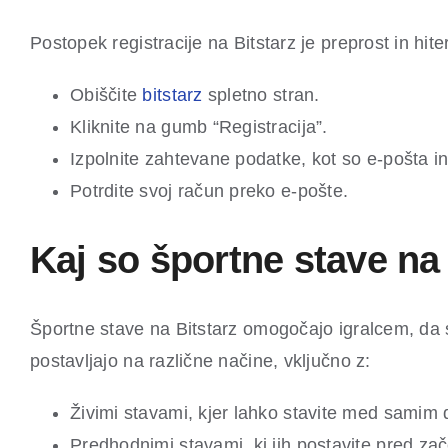
Postopek registracije na Bitstarz je preprost in hit
Obiščite
bitstarz
spletno stran.
Kliknite na gumb “Registracija”.
Izpolnite zahtevane podatke, kot so e-pošta in
Potrdite svoj račun preko e-pošte.
Kaj so športne stave na
Športne stave na Bitstarz omogočajo igralcem, da s
postavljajo na različne načine, vključno z:
Živimi stavami, kjer lahko stavite med sami
Predhodnimi stavami, ki jih postavite pred z