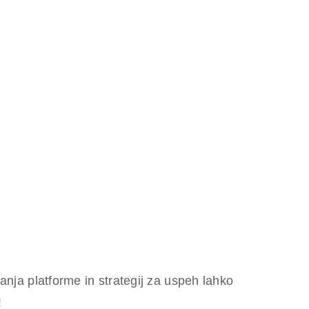
anja platforme in strategij za uspeh lahko
!