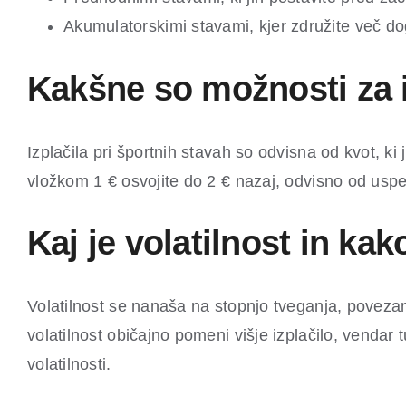
Akumulatorskimi stavami, kjer združite več do
Kakšne so možnosti za i
Izplačila pri športnih stavah so odvisna od kvot, k
vložkom 1 € osvojite do 2 € nazaj, odvisno od uspe
Kaj je volatilnost in ka
Volatilnost se nanaša na stopnjo tveganja, povezano
volatilnost običajno pomeni višje izplačilo, vendar
volatilnosti.