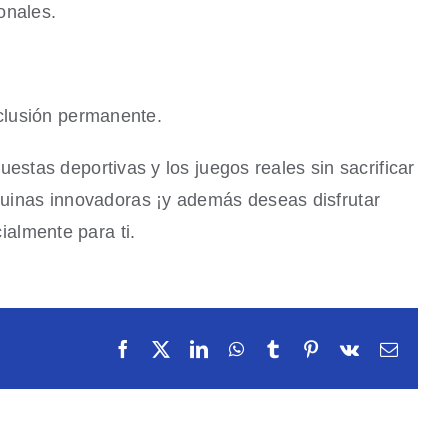
onales.
xclusión permanente.
stas deportivas y los juegos reales sin sacrificar
uinas innovadoras ¡y además deseas disfrutar
almente para ti.
Facebook
X
LinkedIn
WhatsApp
Tumblr
Pinterest
Vk
Email