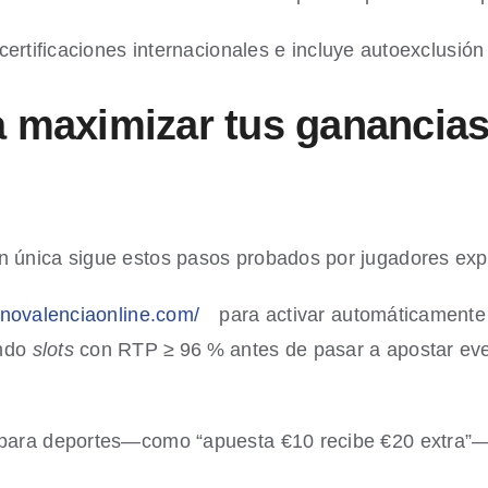
ertificaciones internacionales e incluye autoexclusión
a maximizar tus ganancias
n única sigue estos pasos probados por jugadores ex
sinovalenciaonline.com/
para activar automáticamente
ando
slots
con RTP ≥ 96 % antes de pasar a apostar even
s para deportes—como “apuesta €10 recibe €20 extra”—