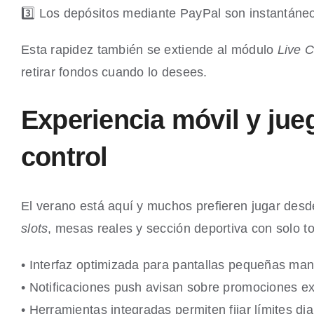
3️⃣ Los depósitos mediante PayPal son instantáneo
Esta rapidez también se extiende al módulo
Live 
retirar fondos cuando lo desees.
Experiencia móvil y jue
control
El verano está aquí y muchos prefieren jugar desde
slots
, mesas reales y sección deportiva con solo t
• Interfaz optimizada para pantallas pequeñas manti
• Notificaciones push avisan sobre promociones exc
• Herramientas integradas permiten fijar límites d