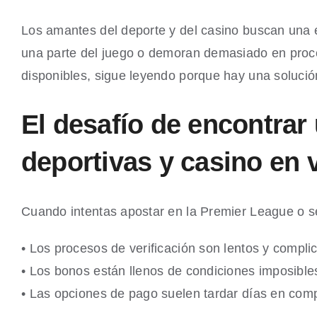
Los amantes del deporte y del casino buscan una ex
una parte del juego o demoran demasiado en procesar
disponibles, sigue leyendo porque hay una soluci
El desafío de encontrar
deportivas y casino en 
Cuando intentas apostar en la Premier League o se
• Los procesos de verificación son lentos y compli
• Los bonos están llenos de condiciones imposible
• Las opciones de pago suelen tardar días en comp