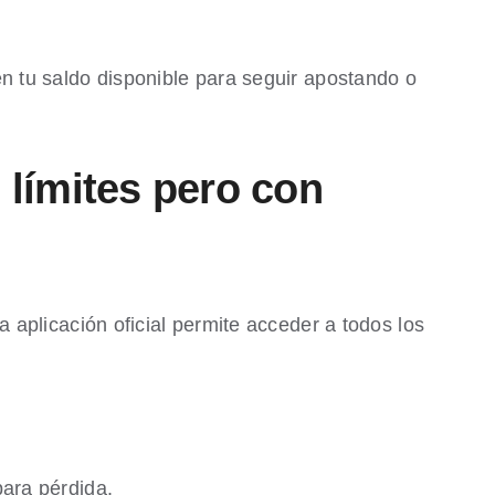
en tu saldo disponible para seguir apostando o
 límites pero con
 aplicación oficial permite acceder a todos los
ara pérdida.​