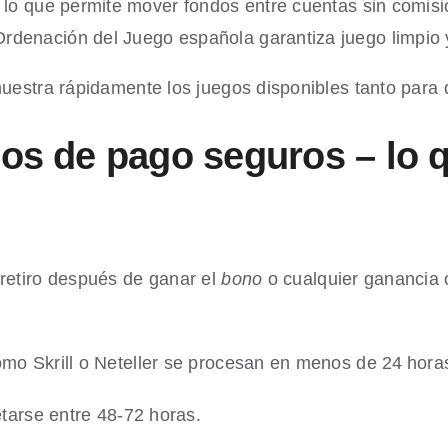
, lo que permite mover fondos entre cuentas sin comisi
Ordenación del Juego española garantiza juego limpio 
uestra rápidamente los juegos disponibles tanto para
os de pago seguros – lo 
retiro después de ganar el
bono
o cualquier ganancia
omo Skrill o Neteller se procesan en menos de 24 hora
etarse entre 48‑72 horas.