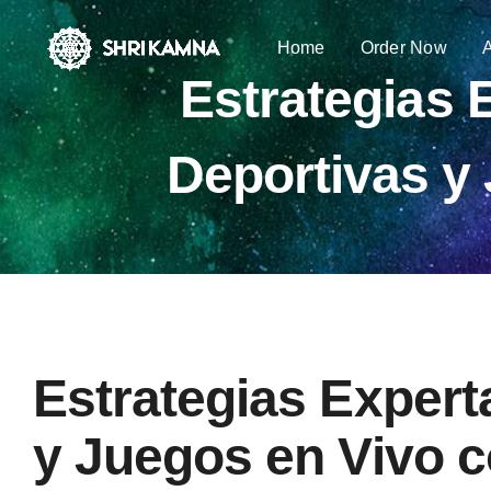
Skip
Home
Order Now
A
to
Estrategias 
content
Deportivas y
Estrategias Exper
y Juegos en Vivo c