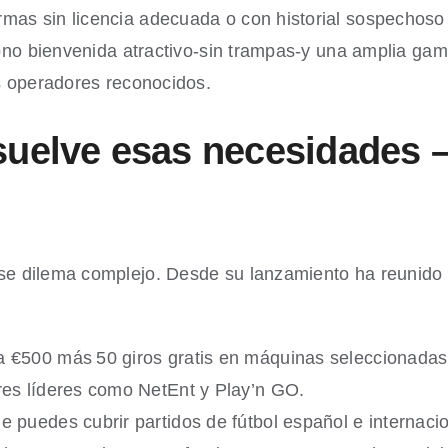
s sin licencia adecuada o con historial sospechoso d
bono bienvenida atractivo‑sin trampas‑y una amplia ga
s operadores reconocidos.
uelve esas necesidades –
se dilema complejo. Desde su lanzamiento ha reunido 
 €500 más 50 giros gratis en máquinas seleccionadas
es líderes como NetEnt y Play’n GO.
 puedes cubrir partidos de fútbol español e internaciona