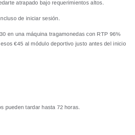
edarte atrapado bajo requerimientos altos.
cluso de iniciar sesión.
$30 en una máquina tragamonedas con RTP 96%
es esos €45 al módulo deportivo justo antes del inicio
s pueden tardar hasta 72 horas.