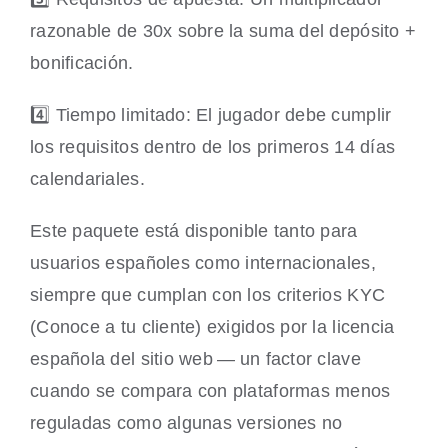
razonable de 30x sobre la suma del depósito +
bonificación.
4️⃣ Tiempo limitado: El jugador debe cumplir
los requisitos dentro de los primeros 14 días
calendariales.
Este paquete está disponible tanto para
usuarios españoles como internacionales,
siempre que cumplan con los criterios KYC
(Conoce a tu cliente) exigidos por la licencia
española del sitio web — un factor clave
cuando se compara con plataformas menos
reguladas como algunas versiones no