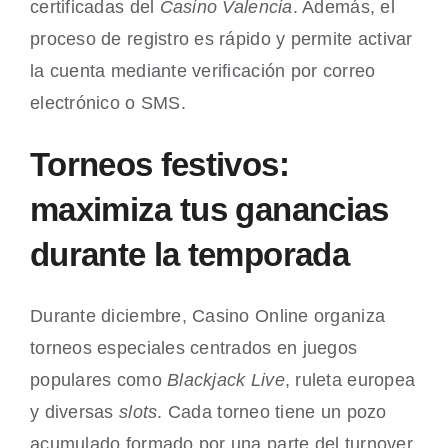
certificadas del
Casino Valencia
. Además, el
proceso de registro es rápido y permite activar
la cuenta mediante verificación por correo
electrónico o SMS.
Torneos festivos:
maximiza tus ganancias
durante la temporada
Durante diciembre, Casino Online organiza
torneos especiales centrados en juegos
populares como
Blackjack Live
, ruleta europea
y diversas
slots
. Cada torneo tiene un pozo
acumulado formado por una parte del turnover