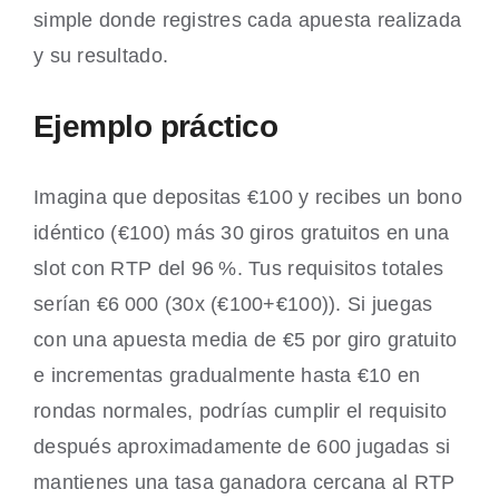
simple donde registres cada apuesta realizada
y su resultado.
Ejemplo práctico
Imagina que depositas €100 y recibes un bono
idéntico (€100) más 30 giros gratuitos en una
slot con RTP del 96 %. Tus requisitos totales
serían €6 000 (30x (€100+€100)). Si juegas
con una apuesta media de €5 por giro gratuito
e incrementas gradualmente hasta €10 en
rondas normales, podrías cumplir el requisito
después aproximadamente de 600 jugadas si
mantienes una tasa ganadora cercana al RTP