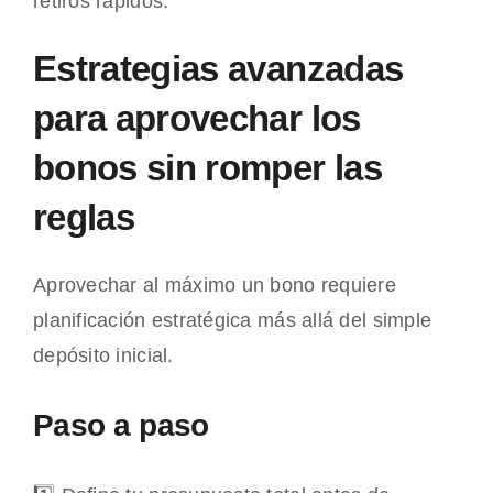
retiros rápidos.
Estrategias avanzadas
para aprovechar los
bonos sin romper las
reglas
Aprovechar al máximo un bono requiere
planificación estratégica más allá del simple
depósito inicial.
Paso a paso