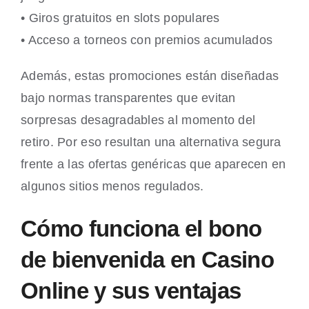
• Giros gratuitos en slots populares
• Acceso a torneos con premios acumulados
Además, estas promociones están diseñadas
bajo normas transparentes que evitan
sorpresas desagradables al momento del
retiro. Por eso resultan una alternativa segura
frente a las ofertas genéricas que aparecen en
algunos sitios menos regulados.
Cómo funciona el bono
de bienvenida en Casino
Online y sus ventajas