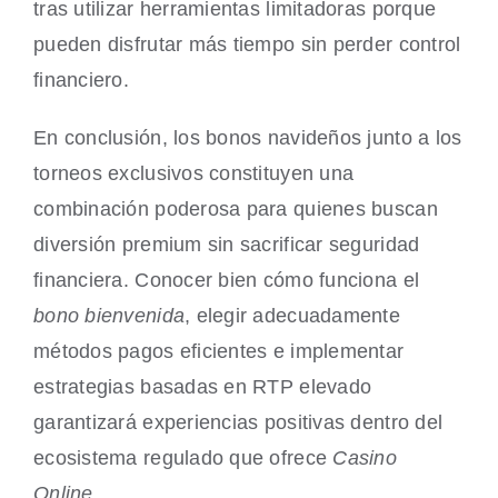
tras utilizar herramientas limitadoras porque
pueden disfrutar más tiempo sin perder control
financiero.
En conclusión, los bonos navideños junto a los
torneos exclusivos constituyen una
combinación poderosa para quienes buscan
diversión premium sin sacrificar seguridad
financiera. Conocer bien cómo funciona el
bono bienvenida
, elegir adecuadamente
métodos pagos eficientes e implementar
estrategias basadas en RTP elevado
garantizará experiencias positivas dentro del
ecosistema regulado que ofrece
Casino
Online
.