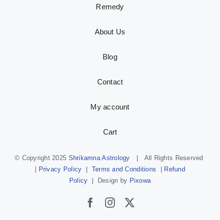
Remedy
About Us
Blog
Contact
My account
Cart
© Copyright 2025
Shrikamna Astrology
| All Rights Reserved
|
Privacy Policy
|
Terms and Conditions
|
Refund
Policy
| Design by
Pixowa