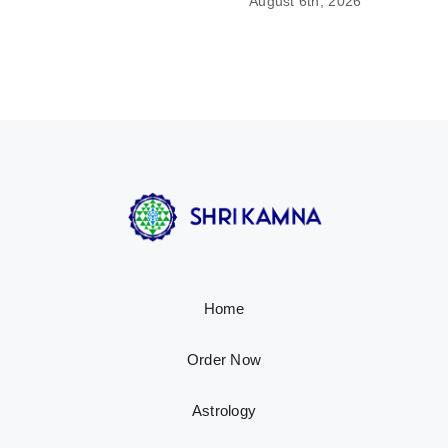
August 6th, 2026
Home
Order Now
Astrology