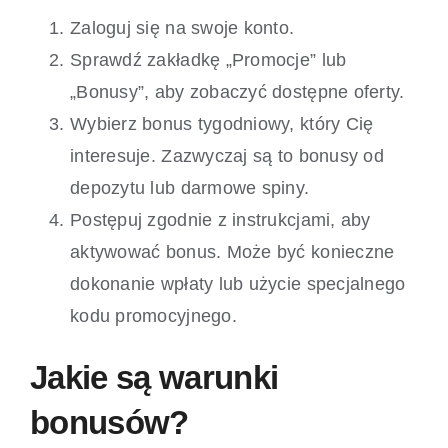
Zaloguj się na swoje konto.
Sprawdź zakładkę „Promocje” lub
„Bonusy”, aby zobaczyć dostępne oferty.
Wybierz bonus tygodniowy, który Cię
interesuje. Zazwyczaj są to bonusy od
depozytu lub darmowe spiny.
Postępuj zgodnie z instrukcjami, aby
aktywować bonus. Może być konieczne
dokonanie wpłaty lub użycie specjalnego
kodu promocyjnego.
Jakie są warunki
bonusów?