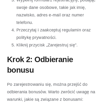
Wypełnij formularz rejestracyjny, podając
swoje dane osobowe, takie jak imię,
nazwisko, adres e-mail oraz numer
telefonu.
Przeczytaj i zaakceptuj regulamin oraz
politykę prywatności.
Kliknij przycisk „Zarejestruj się”.
Krok 2: Odbieranie
bonusu
Po zarejestrowaniu się, można przejść do
odbierania bonusów. Warto zwrócić uwagę na
warunki, jakie są związane z bonusami: