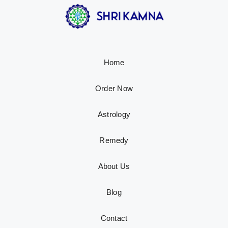
Home
Order Now
Astrology
Remedy
About Us
Blog
Contact