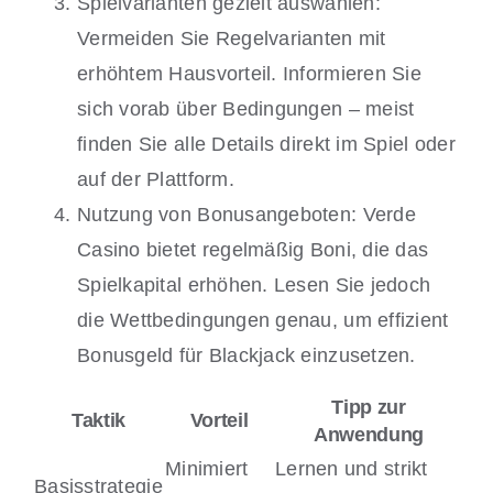
Spielvarianten gezielt auswählen:
Vermeiden Sie Regelvarianten mit
erhöhtem Hausvorteil. Informieren Sie
sich vorab über Bedingungen – meist
finden Sie alle Details direkt im Spiel oder
auf der Plattform.
Nutzung von Bonusangeboten: Verde
Casino bietet regelmäßig Boni, die das
Spielkapital erhöhen. Lesen Sie jedoch
die Wettbedingungen genau, um effizient
Bonusgeld für Blackjack einzusetzen.
Tipp zur
Taktik
Vorteil
Anwendung
Minimiert
Lernen und strikt
Basisstrategie