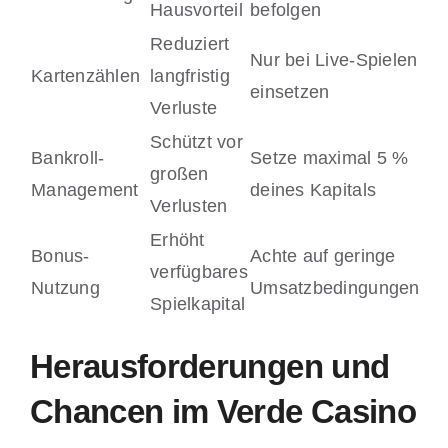
Hausvorteil
befolgen
Reduziert
Nur bei Live-Spielen
Kartenzählen
langfristig
einsetzen
Verluste
Schützt vor
Bankroll-
Setze maximal 5 %
großen
Management
deines Kapitals
Verlusten
Erhöht
Bonus-
Achte auf geringe
verfügbares
Nutzung
Umsatzbedingungen
Spielkapital
Herausforderungen und
Chancen im Verde Casino