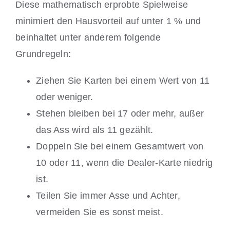
Diese mathematisch erprobte Spielweise
minimiert den Hausvorteil auf unter 1 % und
beinhaltet unter anderem folgende
Grundregeln:
Ziehen Sie Karten bei einem Wert von 11
oder weniger.
Stehen bleiben bei 17 oder mehr, außer
das Ass wird als 11 gezählt.
Doppeln Sie bei einem Gesamtwert von
10 oder 11, wenn die Dealer-Karte niedrig
ist.
Teilen Sie immer Asse und Achter,
vermeiden Sie es sonst meist.