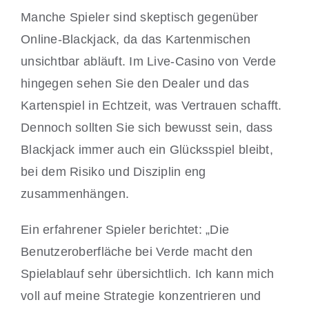
Manche Spieler sind skeptisch gegenüber
Online-Blackjack, da das Kartenmischen
unsichtbar abläuft. Im Live-Casino von Verde
hingegen sehen Sie den Dealer und das
Kartenspiel in Echtzeit, was Vertrauen schafft.
Dennoch sollten Sie sich bewusst sein, dass
Blackjack immer auch ein Glücksspiel bleibt,
bei dem Risiko und Disziplin eng
zusammenhängen.
Ein erfahrener Spieler berichtet: „Die
Benutzeroberfläche bei Verde macht den
Spielablauf sehr übersichtlich. Ich kann mich
voll auf meine Strategie konzentrieren und